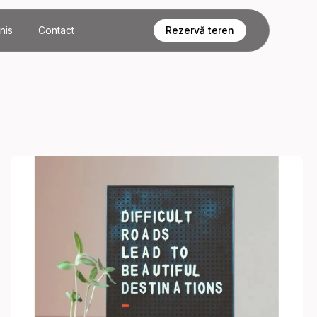
nis
Contact
Rezervă teren