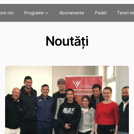
pre noi
Programe
Abonamente
Padel
Teren te
Noutăți