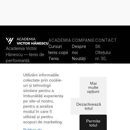
ACADEMIA
COMPANIE
CONTACT
Cursuri
Despre
Str.
Academia Victor
tenis copii
noi
Olteţului
Hănescu — tenis de
Tenis
Noutăți
nr. 30,
performanță,
pentru
#CampioniiAVH
București
programe pentru
fiecare
Contact
contact@
copii, juniori, adulți și
Utilizăm informațiile
Train Like
academia
Padel Club, în
colectate prin cookie-
a Pro
victorhan
Mai
București.
uri și tehnologii
multe
Padel
escu.ro
similare pentru a
opțiuni
Teren
+4 0738
îmbunătăți experiența
pe site-ul nostru,
tenis
855 561
Dezactivează
pentru a analiza
Rezervă
+4 0799
totul
modul în care îl
teren
999 395
utilizați și pentru
Permite
scopuri de marketing.
© 2026 Academia Victor Hănescu. Toate drepturile rezervate
totul