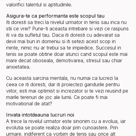
valorifici talentul si aptitudinile.
Asigura-te ca performanta este scopul tau
Iti doresti sa treci la nivelul urmator in tenis sau inca nu
stii ce vrei? Pune-ti aceasta intrebare si vezi ce raspuns
iti va da sufletul tau. Daca iti doresti cu adevarat sa
devii mai bun in domeniu si iti setezi acest scop in
minte, nimic nu ar trebui sa te impiedice. Succesul in
tenis se poate obtine doar atunci cand scopul este mai
mare decat oboseala, demotivarea, stresul sau chiar
anxietatea.
Cu aceasta sarcina mentala, nu numai ca lucrezi la
ceea ce iti doresti, dar iti proiectezi gandurile pentru
viitor, esti mai optimist si increzator si te vezi reusind pe
marile terenuri de joc ale lumii. Ce poate fi mai
motivational de atat?
Invata intotdeauna lucruri noi
A trece la nivelul urmator este sinonim cu a evolua, iar
evolutia se poate realiza doar prin cunoastere. Prin
urmare, indiferent ca vorbim de tenis sau orice alt