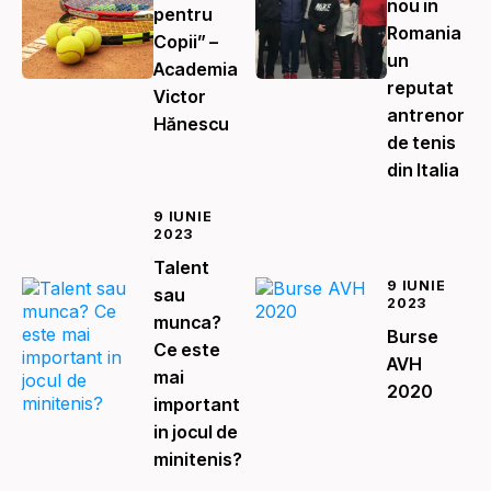
nou in
pentru
Romania
Copii” –
un
Academia
reputat
Victor
antrenor
Hănescu
de tenis
din Italia
9 IUNIE
2023
Talent
9 IUNIE
sau
2023
munca?
Burse
Ce este
AVH
mai
2020
important
in jocul de
minitenis?