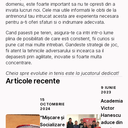
domeniu, este foarte important sa nu te opresti din a
invata lucruri noi. Cele mai utile informatii le obtii de la
antrenorul tau intrucat acesta are experienta necesara
pentru a-ti oferi sfaturi si o indrumare adecvata.
Cand pasesti pe teren, asigura-te ca intri intr-o lume
plina de posibilitati de care esti constient, fii curios si
pune cat mai multe intrebari. Gandeste strategii de joc,
fii atent la tehnicile adversarului si incearca sa il
depasesti prin agilitate, inovatie si foarte multa
concentrare.
Cheia spre evolutie in tenis este la jucatorul dedicat!
Articole recente
9 IUNIE
2023
15
Academia
OCTOMBRIE
Victor
2024
Hanescu
“Mișcare și
aduce din
Socializare