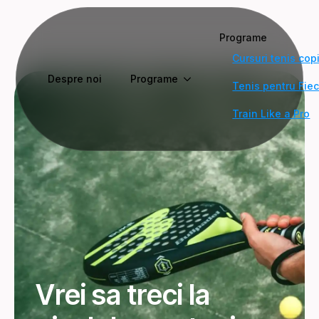
Programe
Cursuri tenis copi
Despre noi
Programe
Tenis pentru Fie
Train Like a Pro
Vrei sa treci la