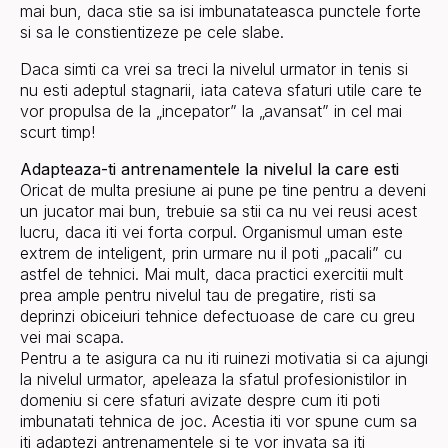
mai bun, daca stie sa isi imbunatateasca punctele forte
si sa le constientizeze pe cele slabe.
Daca simti ca vrei sa treci la nivelul urmator in tenis si
nu esti adeptul stagnarii, iata cateva sfaturi utile care te
vor propulsa de la „incepator” la „avansat” in cel mai
scurt timp!
Adapteaza-ti antrenamentele la nivelul la care esti
Oricat de multa presiune ai pune pe tine pentru a deveni
un jucator mai bun, trebuie sa stii ca nu vei reusi acest
lucru, daca iti vei forta corpul. Organismul uman este
extrem de inteligent, prin urmare nu il poti „pacali” cu
astfel de tehnici. Mai mult, daca practici exercitii mult
prea ample pentru nivelul tau de pregatire, risti sa
deprinzi obiceiuri tehnice defectuoase de care cu greu
vei mai scapa.
Pentru a te asigura ca nu iti ruinezi motivatia si ca ajungi
la nivelul urmator, apeleaza la sfatul profesionistilor in
domeniu si cere sfaturi avizate despre cum iti poti
imbunatati tehnica de joc. Acestia iti vor spune cum sa
iti adaptezi antrenamentele si te vor invata sa iti